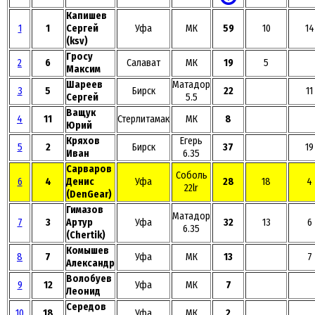
Капишев
1
1
Сергей
Уфа
МК
59
10
14
(ksv)
Гросу
2
6
Салават
МК
19
5
Максим
Шареев
Матадор
3
5
Бирск
22
11
Сергей
5.5
Ващук
4
11
Стерлитамак
МК
8
Юрий
Кряхов
Егерь
5
2
Бирск
37
19
Иван
6.35
Сарваров
Соболь
6
4
Денис
Уфа
28
18
4
22lr
(DenGear)
Гимазов
Матадор
7
3
Артур
Уфа
32
13
6
6.35
(Chertik)
Комышев
8
7
Уфа
МК
13
7
Александр
Волобуев
9
12
Уфа
МК
7
Леонид
Середов
10
18
Уфа
МК
2