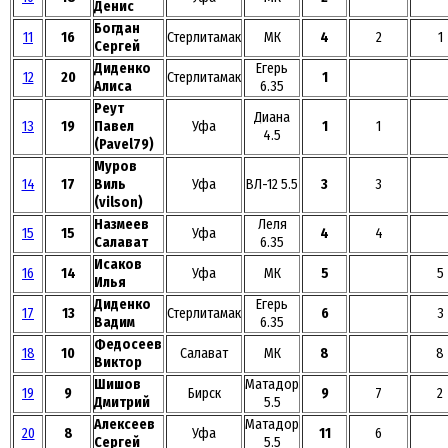
Денис
Богдан
11
16
Стерлитамак
МК
4
2
1
Сергей
Диденко
Егерь
12
20
Стерлитамак
1
Алиса
6.35
Реут
Диана
13
19
Павел
Уфа
1
1
4.5
(Pavel79)
Муров
14
17
Виль
Уфа
ВЛ-12 5.5
3
3
(vilson)
Назмеев
Леля
15
15
Уфа
4
4
Салават
6.35
Исаков
16
14
Уфа
МК
5
5
Илья
Диденко
Егерь
17
13
Стерлитамак
6
3
Вадим
6.35
Федосеев
18
10
Салават
МК
8
8
Виктор
Шишов
Матадор
19
9
Бирск
9
7
2
Дмитрий
5.5
Алексеев
Матадор
20
8
Уфа
11
6
Сергей
5.5