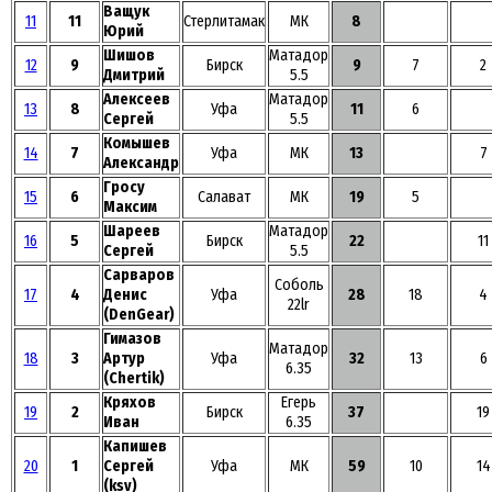
Ващук
11
11
Стерлитамак
МК
8
Юрий
Шишов
Матадор
12
9
Бирск
9
7
2
Дмитрий
5.5
Алексеев
Матадор
13
8
Уфа
11
6
Сергей
5.5
Комышев
14
7
Уфа
МК
13
7
Александр
Гросу
15
6
Салават
МК
19
5
Максим
Шареев
Матадор
16
5
Бирск
22
11
Сергей
5.5
Сарваров
Соболь
17
4
Денис
Уфа
28
18
4
22lr
(DenGear)
Гимазов
Матадор
18
3
Артур
Уфа
32
13
6
6.35
(Chertik)
Кряхов
Егерь
19
2
Бирск
37
19
Иван
6.35
Капишев
20
1
Сергей
Уфа
МК
59
10
14
(ksv)