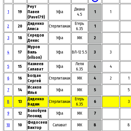
Реут
Диана
1
19
Павел
Уфа
1
1
4.5
(Pavel79)
Диденко
Егерь
2
20
Стерлитамак
1
Алиса
6.35
Середов
3
18
Уфа
МК
2
Денис
Муров
4
17
Виль
Уфа
ВЛ-12 5.5
3
3
(vilson)
Назмеев
Леля
5
15
Уфа
4
4
Салават
6.35
Богдан
6
16
Стерлитамак
МК
4
2
1
Сергей
Исаков
7
14
Уфа
МК
5
5
Илья
Диденко
Егерь
8
13
Стерлитамак
6
3
Вадим
6.35
Волобуев
9
12
Уфа
МК
7
Леонид
Федосеев
10
10
Салават
МК
8
8
Виктор