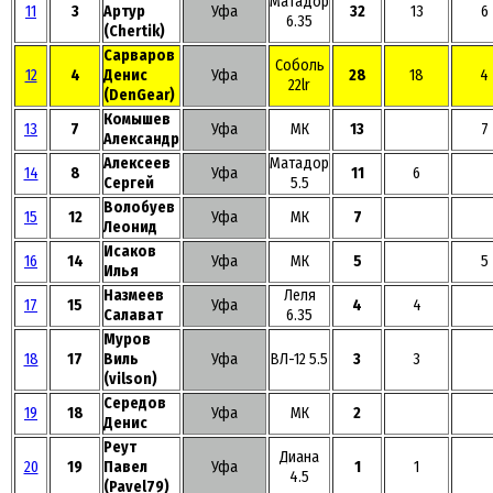
Матадор
11
3
Артур
Уфа
32
13
6
6.35
(Chertik)
Сарваров
Соболь
12
4
Денис
Уфа
28
18
4
22lr
(DenGear)
Комышев
13
7
Уфа
МК
13
7
Александр
Алексеев
Матадор
14
8
Уфа
11
6
Сергей
5.5
Волобуев
15
12
Уфа
МК
7
Леонид
Исаков
16
14
Уфа
МК
5
5
Илья
Назмеев
Леля
17
15
Уфа
4
4
Салават
6.35
Муров
18
17
Виль
Уфа
ВЛ-12 5.5
3
3
(vilson)
Середов
19
18
Уфа
МК
2
Денис
Реут
Диана
20
19
Павел
Уфа
1
1
4.5
(Pavel79)