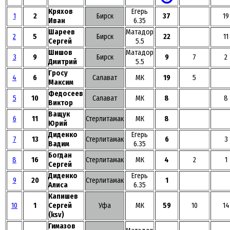
Кряхов
Егерь
1
2
Бирск
37
19
Иван
6.35
Шареев
Матадор
2
5
Бирск
22
11
Сергей
5.5
Шишов
Матадор
3
9
Бирск
9
7
2
Дмитрий
5.5
Гросу
4
6
Салават
МК
19
5
Максим
Федосеев
5
10
Салават
МК
8
8
Виктор
Ващук
6
11
Стерлитамак
МК
8
Юрий
Диденко
Егерь
7
13
Стерлитамак
6
3
Вадим
6.35
Богдан
8
16
Стерлитамак
МК
4
2
1
Сергей
Диденко
Егерь
9
20
Стерлитамак
1
Алиса
6.35
Капишев
10
1
Сергей
Уфа
МК
59
10
14
(ksv)
Гимазов