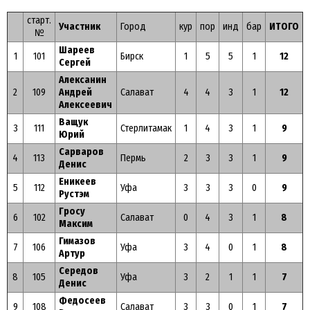
старт.
Участник
Город
кур
пор
инд
бар
ИТОГО
№
Шареев
1
101
Бирск
1
5
5
1
12
Сергей
Алексанин
2
109
Андрей
Салават
4
4
3
1
12
Алексеевич
Ващук
3
111
Стерлитамак
1
4
3
1
9
Юрий
Сарваров
4
113
Пермь
2
3
3
1
9
Денис
Еникеев
5
112
Уфа
3
3
3
0
9
Рустэм
Гросу
6
102
Салават
0
4
3
1
8
Максим
Гимазов
7
106
Уфа
3
4
0
1
8
Артур
Середов
8
105
Уфа
3
2
1
1
7
Денис
Федосеев
9
108
Салават
3
3
0
1
7