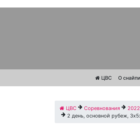
ЦВС
О снайп
ЦВС
Соревнования
2022
2 день, основной рубеж, 3х5