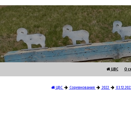
ЦВС
О с
ЦВС
Соревнования
2022
03.12.20