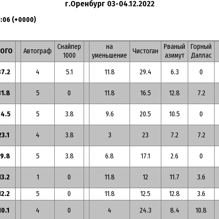
г.Оренбург 03-04.12.2022
1:06 (+0000)
Снайпер
на
Рваный
Горный
ТОГО
Автограф
Чистоган
1000
уменьшение
азимут
Даллас
37.2
4
5.1
11.8
29.4
6.3
0
31.8
5
0
11.8
16.5
12.8
7.2
24.5
5
3.8
9.6
20.5
10.5
0
23.1
4
3.8
3
23
7.2
7.2
19.8
5
3.8
6.8
17.1
2.6
0
13.2
1
0
11.8
12
11.7
3.6
12.2
5
0
11.8
12.5
12.8
3.6
10.1
4
0
4
24.3
8.4
10.8