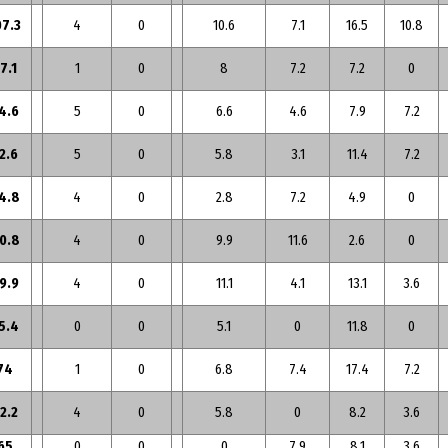
07.3
4
0
10.6
7.1
16.5
10.8
7.1
1
0
8
7.2
7.2
0
4.6
5
0
6.6
4.6
7.9
7.2
2.6
5
0
5.8
3.1
11.4
7.2
4.8
4
0
2.8
7.2
4.9
0
0.8
4
0
9.9
11.6
2.6
0
9.9
4
0
11.1
4.1
13.1
3.6
5.4
0
0
5.1
0
11.8
0
74
1
0
6.8
7.4
17.4
7.2
2.2
4
0
5.8
0
8.2
3.6
65
0
0
0
7.9
8.1
3.6