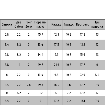
Две
Гонг
Порвали
Три
Движка
Каскад
Градус
Прогресс
бабки
Zero
парус
патрона
6.8
2.2
2
15.7
12.3
10.8
17.8
13
3.4
8.2
0
13.4
17.5
10.8
13.2
12
6.8
8.2
0
14.4
6.3
10.8
15.6
13
6.8
-4
2
19.7
21.9
10.8
17.7
0
6
7.2
0
19.4
9.8
10.8
22.9
8.4
3.4
2.2
2.6
19.3
16.4
3.6
17.7
7.9
0
8.2
2
11.2
8.1
7.2
17.8
12
3.4
7.2
0
0
17.8
7.2
15.1
7.9