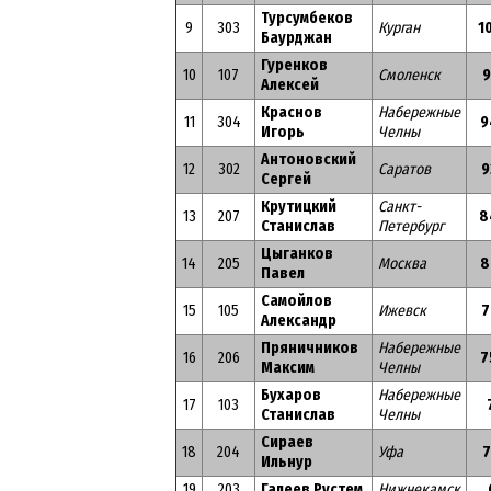
Турсумбеков
9
303
Курган
1
Баурджан
Гуренков
10
107
Смоленск
9
Алексей
Краснов
Набережные
11
304
9
Игорь
Челны
Антоновский
12
302
Саратов
9
Сергей
Крутицкий
Санкт-
13
207
8
Станислав
Петербург
Цыганков
14
205
Москва
8
Павел
Самойлов
15
105
Ижевск
7
Александр
Пряничников
Набережные
16
206
7
Максим
Челны
Бухаров
Набережные
17
103
Станислав
Челны
Сираев
18
204
Уфа
7
Ильнур
19
203
Галеев Рустем
Нижнекамск