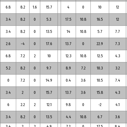
6.8
8.2
1.6
15.7
4
0
10
12
3.4
8.2
0
5.3
17.5
10.8
16.5
12
3.4
8.2
0
13.5
14
10.8
5.7
7.7
2.6
-4
0
17.6
13.7
0
22.9
7.3
6.8
7.2
2
10
12.3
10.8
12.5
4.3
5.2
8.2
0
9.7
8.9
7.2
10.3
3.2
0
7.2
0
14.9
0.4
3.6
10.5
7.4
3.4
2
0
15.7
13.7
3.6
15.8
4.3
6
2.2
2
12.1
9.8
0
-2
4.1
3.4
8.2
0
13.5
4.4
10.8
6.7
3.6
3.4
2
2
4.9
7.2
0
17.5
8.4