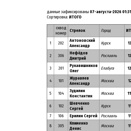
данные зафиксированы
07-августа-2026 01:3
Сортировка:
ИТОГО
сквод
Стрелок
Город
И
номер
Антоновский
1
202
Курск
1
Александр
Нефёдов
2
306
Рославль
1
Дмитрий
Рукавишников
3
201
Елабуга
1
Олег
Журавлев
4
101
Москва
1
Александр
Зудилин
5
104
Москва
1
Константин
Шевченко
6
102
Курск
1
Сергей
7
106
Ерилин Сергей
Рославль
1
Клименко
8
305
Москва
1
Денис