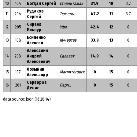
10
104
Богдан Сергей
Стерлитамак
31.9
10
3.7
Рудаков
11
204
Тюмень
47.2
11
3.7
Сергей
Сираев
12
205
Уфа
42.4
12
0
Ильнур
Есипенко
13
108
Кумертау
33.9
13
0
Алексей
Алексанин
14
208
Андрей
Салават
14.9
14
0
Алексеевич
Лозынин
15
107
Магнитогорск
0
15
0
Александр
Сарваров
16
201
Пермь
0
15
0
Денис
data source: json (16:28:14)