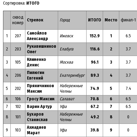
Сортировка:
ИТОГО
сквод
Стрелок
Город
ИТОГО
Место
финал-1
номер
Самойлов
1
207
Ижевск
152.9
1
6.5
Александр
Рукавишников
2
203
Елабуга
116.6
2
3.7
Олег
Клименко
3
105
Москва
96.1
3
3.7
Денис
Пилюгин
4
206
Екатеринбург
89.3
4
3.7
Евгений
Пряничников
Набережные
5
202
74.9
5
7.4
Максим
Челны
6
106
Гросу Максим
Салават
70.8
6
6.5
7
102
Варин Артур
Уфа
67.2
7
6.5
Бухаров
Набережные
8
101
49.2
8
0
Станислав
Челны
Ахмадиев
9
103
Уфа
39.8
9
0
Марат