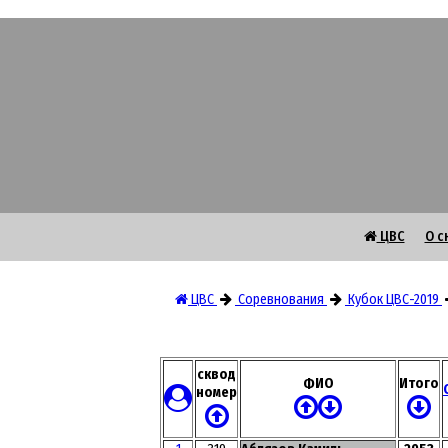
ЦВС
О с
ЦВС
Соревнования
Кубок ЦВС-2019
сквод
ФИО
Итого
номер