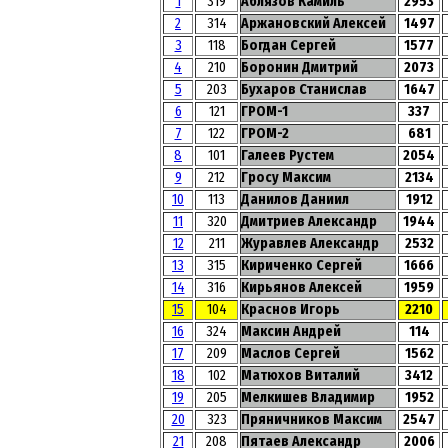
1
319
Аблязов Камиль
2953
2
314
Аржановский Алексей
1497
3
118
Богдан Сергей
1577
4
210
Боронин Дмитрий
2073
5
203
Бухаров Станислав
1647
6
121
ГРОМ-1
337
7
122
ГРОМ-2
681
8
101
Галеев Рустем
2054
9
212
Гросу Максим
2134
10
113
Данилов Даниил
1912
11
320
Дмитриев Александр
1944
12
211
Журавлев Александр
2532
13
315
Кириченко Сергей
1666
14
316
Кирьянов Алексей
1959
15
104
Краснов Игорь
2210
16
324
Максин Андрей
114
17
209
Маслов Сергей
1562
18
102
Матюхов Виталий
3412
19
205
Мелкишев Владимир
1952
20
323
Пряничников Максим
2547
21
208
Пятаев Александр
2006