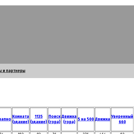
ы и партнеры
Комната
1135
Поиск
Движка
Уверенный
запно
5 на 500
Движка
(здание)
(здание)
(гора)
(гора)
660