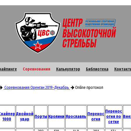
найпинге
Соревнования
Калькулятор
Библиотека
Контакт
Соревнования Оренган 2019-Декабрь
Online протокол
Перенос
Снайпер
Двойной
Перенос
Порты
Кролики
Ярославль
огня по
Вне
1000
удар
огня
сетке