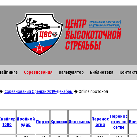
найпинге
Соревнования
Калькулятор
Библиотека
Контакт
Соревнования Оренган 2019-Декабрь
Online протокол
Перенос
Снайпер
Двойной
Перенос
Порты
Кролики
Ярославль
огня по
Вне
1000
удар
огня
сетке