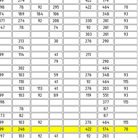
99
274
422
174
198
78
92
295
422
464
70
74
189
184
106
348
93
371
274
92
208
330
261
93
247
78
74
92
261
70
303
261
93
213
30
276
290
114
99
114
41
211
79
290
302
464
99
103
59
276
348
93
110
41
92
464
115
103
113
41
276
203
93
99
103
92
89
119
551
93
198
377
115
78
87
173
82
87
99
103
92
276
464
115
99
246
422
174
70
297
103
92
41
92
203