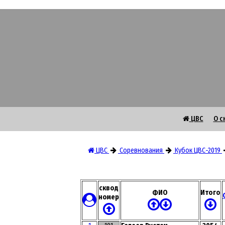
ЦВС
О с
ЦВС
Соревнования
Кубок ЦВС-2019
сквод
ФИО
Итого
номер