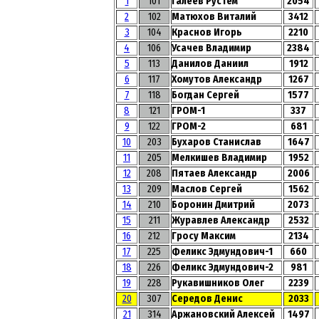
1
101
Галеев Рустем
2054
2
102
Матюхов Виталий
3412
3
104
Краснов Игорь
2210
4
106
Усачев Владимир
2384
5
113
Данилов Даниил
1912
6
117
Хомутов Александр
1267
7
118
Богдан Сергей
1577
8
121
ГРОМ-1
337
9
122
ГРОМ-2
681
10
203
Бухаров Станислав
1647
11
205
Мелкишев Владимир
1952
12
208
Пятаев Александр
2006
13
209
Маслов Сергей
1562
14
210
Боронин Дмитрий
2073
15
211
Журавлев Александр
2532
16
212
Гросу Максим
2134
17
225
Феликс Эдмундович-1
660
18
226
Феликс Эдмундович-2
981
19
228
Рукавишников Олег
2239
20
307
Середов Денис
2033
21
314
Аржановский Алексей
1497