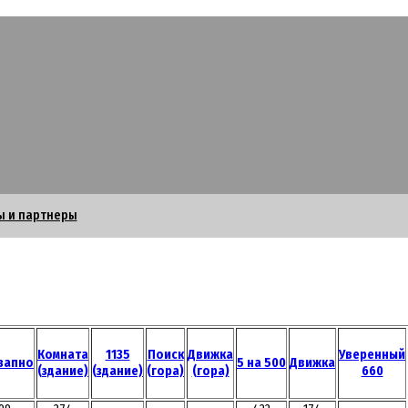
ы и партнеры
Комната
1135
Поиск
Движка
Уверенный
запно
5 на 500
Движка
(здание)
(здание)
(гора)
(гора)
660